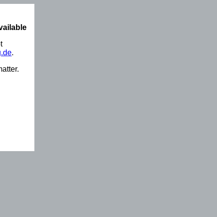
vailable
t
.de
.
atter.