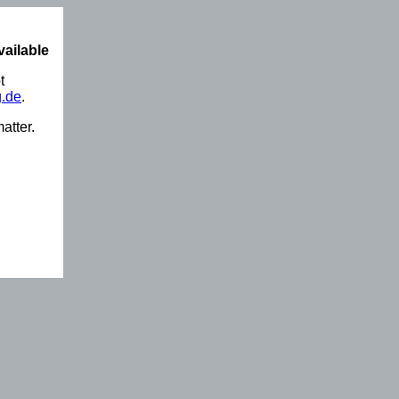
vailable
t
.de
.
atter.