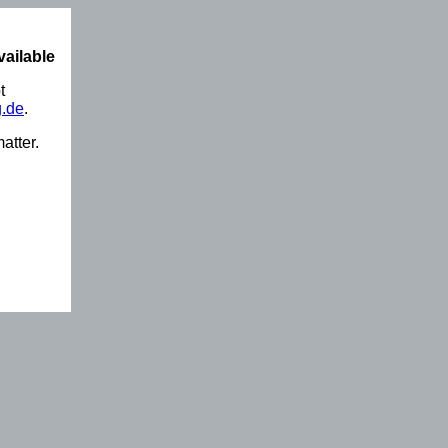
vailable
t
.de
.
atter.