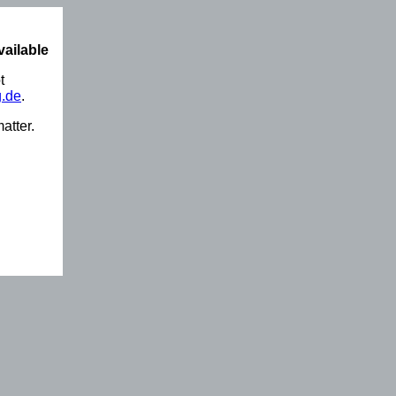
vailable
t
.de
.
atter.